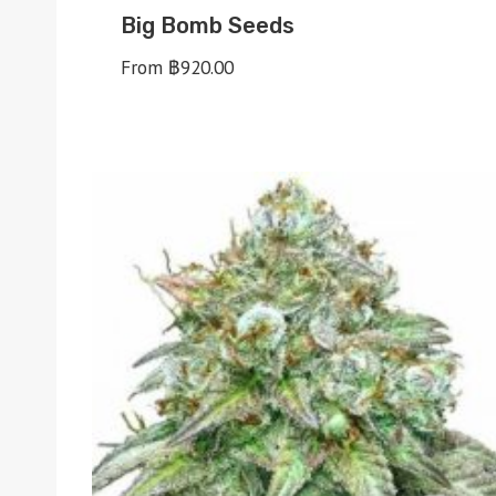
Big Bomb Seeds
From
฿
920.00