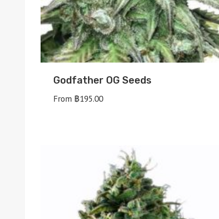
Godfather OG Seeds
From
฿
195.00