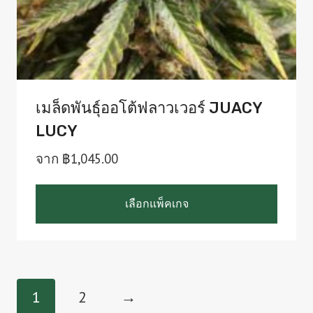
ได้
ใน
หน้า
ผลิตภัณฑ์
เมล็ดพันธุ์ออโต้ฟลาวเวอร์ JUACY
LUCY
จาก
฿
1,045.00
เลือกแพ็คเกจ
ผลิตภัณฑ์
นี้
มี
1
2
→
หลาย