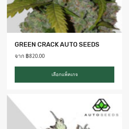
ได้
ใน
หน้า
ผลิตภัณฑ์
GREEN CRACK AUTO SEEDS
จาก
฿
820.00
เลือกแพ็คเกจ
ผลิตภัณฑ์
นี้
มี
หลาย
แบบ