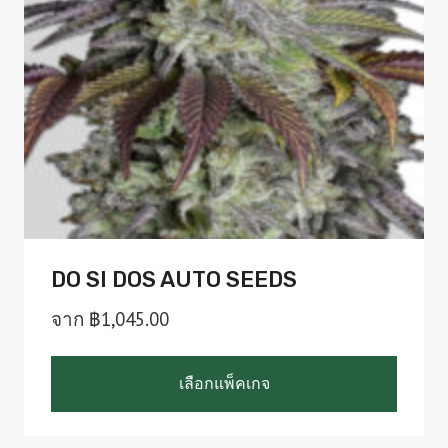
สามารถ
เลือก
ตัว
เลือก
ได้
ใน
หน้า
ผลิตภัณฑ์
DO SI DOS AUTO SEEDS
จาก
฿
1,045.00
เลือกแพ็คเกจ
ผลิตภัณฑ์