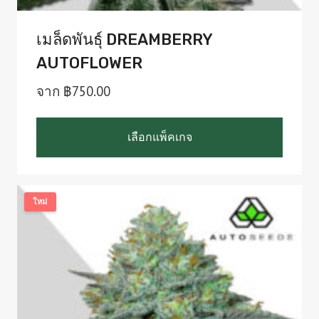
ผลิตภัณฑ์
เมล็ดพันธุ์ DREAMBERRY
AUTOFLOWER
จาก
฿
750.00
เลือกแพ็คเกจ
ผลิตภัณฑ์
นี้
ใหม่
มี
หลาย
แบบ
ให้
เลือก