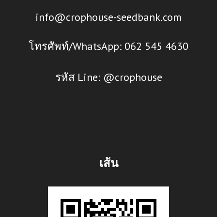
info@crophouse-seedbank.com
โทรศัพท์/WhatsApp: 062 545 4630
รหัส Line: @crophouse
เส้น