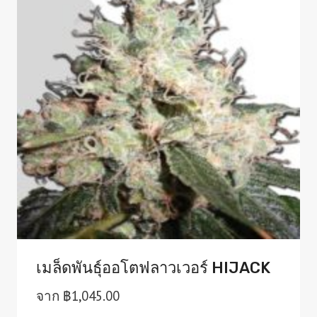
ให้
เลือก
สามารถ
เลือก
ตัว
เลือก
ได้
ใน
หน้า
ผลิตภัณฑ์
เมล็ดพันธุ์ออโตฟลาวเวอร์ HIJACK
จาก
฿
1,045.00