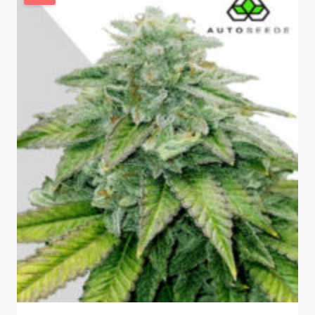
มี
หลาย
แบบ
ให้
เลือก
สามารถ
เลือก
ตัว
เลือก
ได้
ใน
หน้า
ผลิตภัณฑ์