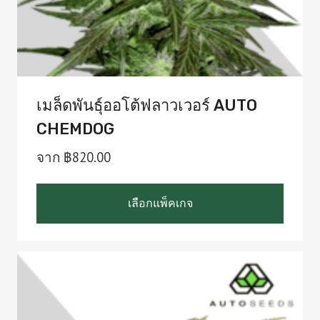
ได้
ใน
หน้า
ผลิตภัณฑ์
เมล็ดพันธุ์ออโต้ฟลาวเวอร์ AUTO
CHEMDOG
จาก
฿
820.00
เลือกแพ็คเกจ
ผลิตภัณฑ์
นี้
มี
หลาย