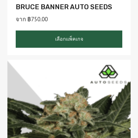
BRUCE BANNER AUTO SEEDS
จาก
฿
750.00
เลือกแพ็คเกจ
ผลิตภัณฑ์
นี้
มี
หลาย
แบบ
ให้
เลือก
สามารถ