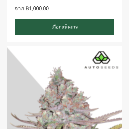
จาก
฿
1,000.00
เลือกแพ็คเกจ
ผลิตภัณฑ์
นี้
มี
หลาย
แบบ
ให้
เลือก
สามารถ
เลือก